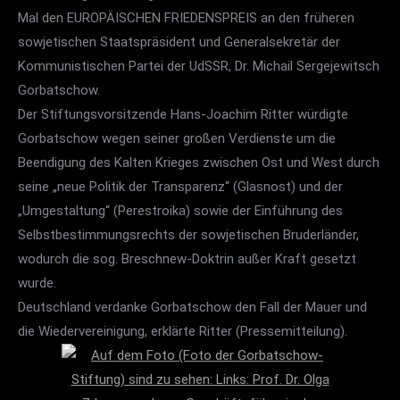
Es sprachen OB Christian Ude,
Mal den EUROPÄISCHEN FRIEDENSPREIS an den früheren
Stiftungsvorsitzender Hans-Joachim Ritter und
sowjetischen Staatspräsident und Generalsekretär der
„Ökologia“-Preis 2012
Horst Haitzinger.
Kommunistischen Partei der UdSSR, Dr. Michail Sergejewitsch
Am 10.01.2013 wurde der „Ökologia“-Preis 2012 im
Prof. Dr. Hans Christoph Binswanger am 19.6.1999,
Gorbatschow.
hist. Ratssaal der Stadt Speyer vom Vorsitzenden
St. Gallen, im Weiterbildungszentrum der
Der Stiftungsvorsitzende Hans-Joachim Ritter würdigte
der Stiftung für Ökologie und Demokratie e.V.,
Universität St. Gallen im Rahmen einer Feierstunde
Gorbatschow wegen seiner großen Verdienste um die
Hans-Joachim Ritter und der Staatsministerin für
des Instituts für Wirtschaft und Ökologie
Beendigung des Kalten Krieges zwischen Ost und West durch
Wirtschaft, Klimaschutz, Energie und
anlässlich seines 70. Geburtstages
seine „neue Politik der Transparenz“ (Glasnost) und der
Landesplanung Rheinland-Pfalz, Eveline Lemke, an
„Umgestaltung“ (Perestroika) sowie der Einführung des
die Stadtwerke Speyer GmbH verliehen.
Selbstbestimmungsrechts der sowjetischen Bruderländer,
wodurch die sog. Breschnew-Doktrin außer Kraft gesetzt
wurde.
„Ökologia“-Preis 2011
Deutschland verdanke Gorbatschow den Fall der Mauer und
Am 26.01.2012 wurde der „Ökologia“-Preis 2011
die Wiedervereinigung, erklärte Ritter (Pressemitteilung).
vom Stiftungsvorsitzenden Hans-Joachim Ritter
und der „Ökologia 2011“, Frau Prof. Dr. Claudia