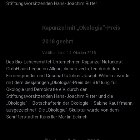
Stiftungsvorsitzenden Hans-Joachim Ritter…
Goldener Baum 2010
Rapunzel mit „Ökologia“-Preis
Am 13. März 2010 verleih der Stiftungsvorsitzende
2018 geehrt
Hans-Joachim Ritter den Umweltpreis „Goldener
Veröffentlicht: 14. Oktober 2018
Baum“ an Bundesminister a.D. Dr. Heiner Geißler.
Das Bio-Lebensmittel-Unternehmen Rapunzel Naturkost
GmbH aus Legau im Allgäu, dieses vertreten durch den
Firmengründer und Geschäftsführer Joseph Wilhelm, wurde
mit dem diesjährigen „Ökologia“-Preis der Stiftung für
Ökologie und Demokratie e.V. durch den
Stiftungsvorsitzenden Hans-Joachim Ritter und die
„Ökologia“ – Botschafterin der Ökologie – Sabine Kauffmann,
ausgezeichnet. Die „Ökologia“-Skulptur wurde von dem
Schifferstadter Künstler Martin Eckrich…
Goldener Baum 2008