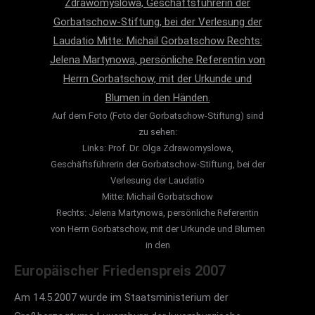
Kemfert, an das Steinbeis Transferzentrum
Energie-, Gebäude- und Solartechnik, Stuttgart und
EGS-Plan im Restaurant CUBE im Top Floor des
Kunstmuseums Stuttgart im Rahmen des 20-
jährigen Firmenjubiläums verliehen.
Auf dem Foto (Foto der Gorbatschow-Stiftung) sind
„Ökologia“-Preis 2010
zu sehen:
Links: Prof. Dr. Olga Zdrawomyslowa,
Am Freitag, 24.09.2010, verlieh der Vorsitzende der
Geschäftsführerin der Gorbatschow-Stiftung, bei der
Stiftung für Ökologie und Demokratie e.V., Hans-
Verlesung der Laudatio
Joachim Ritter, zusammen mit der „Ökologia“ –
Mitte: Michail Gorbatschow
Rechts: Jelena Martynowa, persönliche Referentin
Botschafterin der Ökologie 2010 -, der rheinland-
von Herrn Gorbatschow, mit der Urkunde und Blumen
pfälzischen Umweltstaatssekretärin Jacqueline
in den
Kraege, in einer Feierstunde auf Schloss Mainau
Europäischer Friedenspreis 2007
den diesjährigen „Ökologia“-Preis an Gräfin Bettina
Bernadotte, Geschäftsführerin der Mainau GmbH,
Am 14.5.2007 wurde im Staatsministerium der
wegen des beispielhaften Umweltengagements