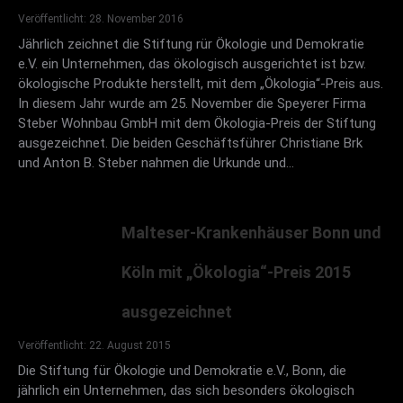
Veröffentlicht: 28. November 2016
Jährlich zeichnet die Stiftung rür Ökologie und Demokratie
Goldener Baum 2007
e.V. ein Unternehmen, das ökologisch ausgerichtet ist bzw.
Ehrenpräsident der Deutschen Naturheilbundes Dr.
ökologische Produkte herstellt, mit dem „Ökologia“-Preis aus.
In diesem Jahr wurde am 25. November die Speyerer Firma
Rainer Matejka, am 22. Januar 2007 im Rahmen
Steber Wohnbau GmbH mit dem Ökologia-Preis der Stiftung
einer Feierstunde im Palais Bellevue in Kassel
ausgezeichnet. Die beiden Geschäftsführer Christiane Brk
und Anton B. Steber nahmen die Urkunde und…
Malteser-Krankenhäuser Bonn und
Köln mit „Ökologia“-Preis 2015
ausgezeichnet
Veröffentlicht: 22. August 2015
Die Stiftung für Ökologie und Demokratie e.V., Bonn, die
Goldener Baum 2006
jährlich ein Unternehmen, das sich besonders ökologisch