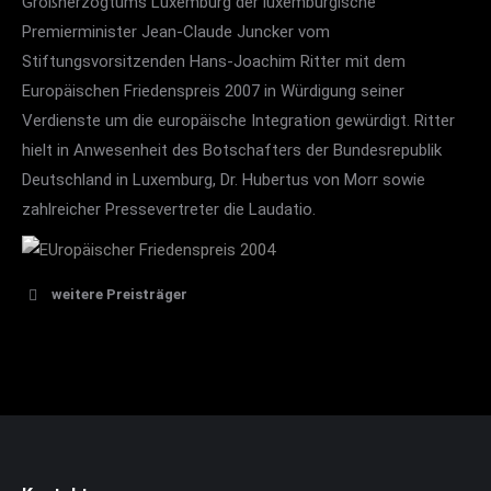
Großherzogtums Luxemburg der luxemburgische
des Unternehmens.
Premierminister Jean-Claude Juncker vom
Stiftungsvorsitzenden Hans-Joachim Ritter mit dem
Europäischen Friedenspreis 2007 in Würdigung seiner
„Ökologia“-Preis 2009
Verdienste um die europäische Integration gewürdigt. Ritter
Am 6.11.2009 wurde der „Ökologia“-Preis 2009 vom
hielt in Anwesenheit des Botschafters der Bundesrepublik
Stiftungsvorsitzenden Hans-Joachim Ritter an die
Deutschland in Luxemburg, Dr. Hubertus von Morr sowie
Firma juwi Holding AG im juwi-Bürogebäude in
zahlreicher Pressevertreter die Laudatio.
Wörrstadt verliehen.
weitere Preisträger
„Ökologia“-Preis 2008
Europäischer Friedenspreis 2004
Am 26.10.2008 wurde im Sonnenpark St. Alban am
Erstmalig wurde dieser Preis am 28.4.2004 nach
Donnersberg der Erfinder des Bio-Solar-Hauses,
einer Generalaudienz auf dem Petersplatz in Rom
Dipl-Ing. Klaus Becher, in einer Feierstunde mit dem
vom Stiftungsvorsitzenden Hans-Joachim Ritter
„Ökologia“-Preis 2008 ausgezeichnet.
zusammen mit dem italienischen Politiker, dem
Senator und Parteivorsitzenden der Liste DiPIETRO,