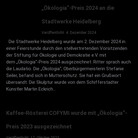
„Ökologia“-Preis 2024 an die
Goldener Baum 2012
Stadtwerke Heidelberg
Im Rahmen der Jubiläumsveranstaltung der
Veröffentlicht: 4. Dezember 2024
Stiftung für Ökologie und Demokratie e.V. am 17.
Die Stadtwerke Heidelberg wurde am 2. Dezember 2024 in
März 2012 im Kommunikationszentrum der VR-
einer Feierstunde durch den stellvertretenden Vorsitzenden
Bank Südpfalz in Rülzheim verlieh die Stiftung Prof.
der Stiftung für Ökologie und Demokratie e.V. mit
Dr. Dr. Franz-Josef Radermacher in Würdigung
dem „Ökologia“-Preis 2024 ausgezeichnet. Ritter sprach auch
seiner Verdienste um die Global Marshall Plan-
die Laudatio. Die „Ökologia“, Oberbürgermeisterin Stefanie
Seiler, befand sich in Mutterschutz. Sie hat ein Grußwort
Initiative und eine weltweite ökosoziale
übersandt. Die Skulptur wurde von dem Schifferstadter
Marktwirtschaft den „Goldenen Baum“.
Künstler Martin Eckrich…
Stiftungsvorsitzender Hans-Joachim Ritter
würdigte in seiner Laudatio die Verdienste des
Preisträgers. Die Feier wurde musikalisch durch das
Kaffee-Rösterei COFYMI wurde mit „Ökologia“-
Haydn-Quartett Saarbrücken umrahmt.
Preis 2023 ausgezeichnet
Veröffentlicht: 12. Oktober 2023