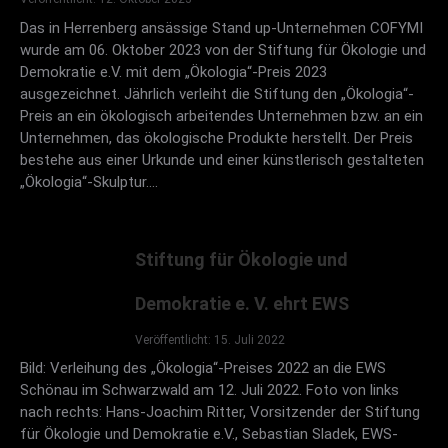
Das in Herrenberg ansässige Stand up-Unternehmen COFYMI
wurde am 06. Oktober 2023 von der Stiftung für Ökologie und
Demokratie e.V. mit dem „Ökologia“-Preis 2023
ausgezeichnet. Jährlich verleiht die Stiftung den „Ökologia“-
Preis an ein ökologisch arbeitendes Unternehmen bzw. an ein
Unternehmen, das ökologische Produkte herstellt. Der Preis
bestehe aus einer Urkunde und einer künstlerisch gestalteten
„Ökologia“-Skulptur.…
Goldener Baum 2011
Am 25.11.2011 verlieh die Stiftung für Okologie und
Stiftung für Ökologie und
Demokratie e.V. den „Goldenen Baum“ im Rahmen
einer Feierstunde im Historischen Ratssaal der
Demokratie e. V. ehrt EWS
Stadt Speyer an den prominenten Parteienkritiker
Veröffentlicht: 15. Juli 2022
und Staatsrechtler Prof. Dr. Hans Herbert von
Bild: Verleihung des „Ökologia“-Preises 2022 an die EWS
Armin.
Schönau im Schwarzwald am 12. Juli 2022. Foto von links
Der Stiftungsvorsitzende Hans-Joachim Ritter hielt
nach rechts: Hans-Joachim Ritter, Vorsitzender der Stiftung
die Laudatio, der gemeinsam mit
für Ökologie und Demokratie e.V., Sebastian Sladek, EWS-