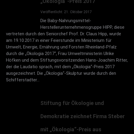
„Ökologia“-Preis 2017
Am 19.11.2008 verlieh der Stiftungsvorsitzende
Veröffentlicht: 21. Oktober 2017
Hans-Joachim Ritter im Rahmen der
Die Baby-Nahrungsmittel-
Herstellerunternehmensgruppe HIPP, diese
Jahreshauptversammlung des Ökosozialen Forums
vertreten durch den Seniorchef Prof. Dr. Claus Hipp, wurde
der Steiermark im Schloss St. Martin in Graz den
am 19.10.2017 in einer Feierstunde im Ministerium für
Umweltpreis „Goldener Baum“ an den ehem.
Umwelt, Energie, Ernährung und Forsten Rheinland-Pfalz
Vizekanzler der Republik Österreich, Herrn Dipl.-Ing.
durch die „Ökologia 2017“, Frau Umweltministerin Ulrike
Dr. h.c. Josef Riegler, wegen dessen Verdienste um
Höfken und dem Stiftungsvorsitzenden Hans-Joachim Ritter,
der die Laudatio sprach, mit dem „Ökologia“-Preis 2017
die Ökologisch-Soziale Marktwirtschaft.
ausgezeichnet. Die „Ökologia“-Skulptur wurde durch den
Schifferstadter…
Stiftung für Ökologie und
Demokratie zeichnet Firma Steber
mit „Ökologia“-Preis aus