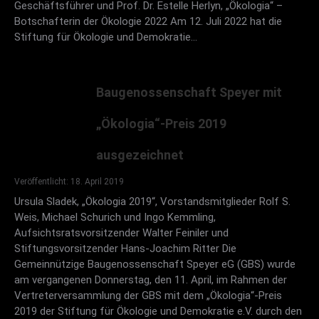
Geschäftsführer und Prof. Dr. Estelle Herlyn, „Ökologia“ –
Oberbürgermeister und Kuratoriumsmitglied
Botschafterin der Ökologie 2022 Am 12. Juli 2022 hat die
Hansjörg Eger die Preisverleihung vornahm. Der
Stiftung für Ökologie und Demokratie…
Geehrte dankte der Stiftung für den Preis und hielt
einen Vortrag zum Thema „Zeit für Widerstand“, in
der er seinen bisherigen Bemühungen und
Baugenossenschaft Speyer mit
literarischen Ergebnisse zusammenfasste. Die
„Ökologia“-Preis 2019
Feierstunde wurde musikalisch durch das
Violinenduo Liana und Anna Mogilevskaja umrahmt.
ausgezeichnet
Anschließend hatte Oberbürgermeister Eger zu
einem Empfang eingeladen.
Veröffentlicht: 18. April 2019
Ursula Sladek, „Ökologia 2019“, Vorstandsmitglieder Rolf S.
Weis, Michael Schurich und Ingo Kemmling,
Aufsichtsratsvorsitzender Walter Feiniler und
Stiftungsvorsitzender Hans-Joachim Ritter Die
Gemeinnützige Baugenossenschaft Speyer eG (GBS) wurde
am vergangenen Donnerstag, den 11. April, im Rahmen der
Vertreterversammlung der GBS mit dem „Ökologia“-Preis
2019 der Stiftung für Ökologie und Demokratie e.V. durch den