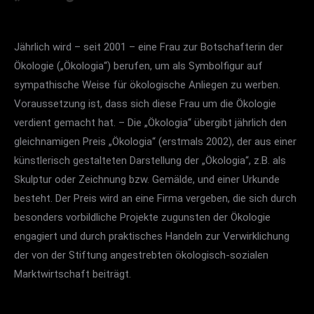
Im Rahmen der Jubiläumsveranstaltung 10
Jahre EnergieAgentur Speyer-
Neustadt/Südpfalz am 9. März 2013 im
Jährlich wird – seit 2001 – eine Frau zur Botschafterin der
Victoriasaal des Kommunikationszentrums der
Ökologie („Ökologia“) berufen, um als Symbolfigur auf
VR-Bank Südpfalz in Rülzheim wurde Prof. Dr.-
sympathische Weise für ökologische Anliegen zu werben.
Ing. M. Norbert Fisch mit dem Umweltpreis
Voraussetzung ist, dass sich diese Frau um die Ökologie
„Goldener Baum“ ausgezeichnet.
verdient gemacht hat. – Die „Ökologia“ übergibt jährlich den
Die Veranstaltung wurde musikalisch durch das
gleichnamigen Preis „Ökologia“ (erstmals 2002), der aus einer
Trio simply swing umrahmt.
künstlerisch gestalteten Darstellung der „Ökologia“, z.B. als
Skulptur oder Zeichnung bzw. Gemälde, und einer Urkunde
besteht. Der Preis wird an eine Firma vergeben, die sich durch
besonders vorbildliche Projekte zugunsten der Ökologie
engagiert und durch praktisches Handeln zur Verwirklichung
der von der Stiftung angestrebten ökologisch-sozialen
Marktwirtschaft beiträgt.