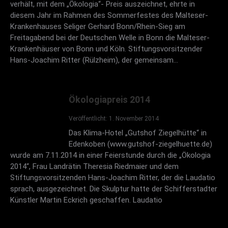
verhält, mit dem „Ökologia“- Preis auszeichnet, ehrte in
ödp-Bundesvorsitzender Prof. Dr. Klaus Buchner,
diesem Jahr im Rahmen des Sommerfestes des Malteser-
München, auf dem ödp-Bundesparteitag am
Krankenhauses Seliger Gerhard Bonn/Rhein-Sieg am
29.4.2006 in Mainaschaff
Freitagabend bei der Deutschen Welle in Bonn die Malteser-
Krankenhäuser von Bonn und Köln. Stiftungsvorsitzender
Hans-Joachim Ritter (Rülzheim), der gemeinsam…
Ökologiapreis 2014
Veröffentlicht: 1. November 2014
Das Klima-Hotel „Gutshof Ziegelhütte“ in
Edenkoben (www.gutshof-ziegelhuette.de)
wurde am 7.11.2014 in einer Feierstunde durch die „Ökologia
2014“, Frau Landrätin Theresia Riedmaier und dem
Goldener Baum 2005
Stiftungsvorsitzenden Hans-Joachim Ritter, der die Laudatio
sprach, ausgezeichnet. Die Skulptur hatte der Schifferstadter
Fernsehjournalist Dr. Franz Alt, Baden-Baden, am
Künstler Martin Eckrich geschaffen. Laudatio
23.1.2005 im Dorint-Hotel Baden-Baden im Rahmen
des Neujahrsempfangs der Bürgerstiftung Baden-