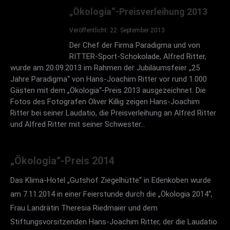
Baden
„Ökologia“-Preisverleihung 2013
Goldener Baum 2004
Veröffentlicht: 22. September 2013
Weihbischof em. Ernst Gutting, Speyer. am
Der Chef der Firma Paradigma und von
RITTER-Sport-Schokolade, Alfred Ritter,
13.3.2004 im Rahmen einer Feierstunde im
wurde am 20.09.2013 im Rahmen der Jubiläumsfeier „25
Bistumshaus St. Ludwig in Speyer
Jahre Paradigma“ von Hans-Joachim Ritter vor rund 1.000
Goldener Baum 2003
Gästen mit dem „Ökologia“-Preis 2013 ausgezeichnet. Die
Fotos des Fotografen Oliver Killig zeigen Hans-Joachim
Oberbürgermeisterin Beate Weber, Heidelberg, am
Ritter bei seiner Laudatio, die Preisverleihung an Alfred Ritter
und Alfred Ritter mit seiner Schwester…
14.12.2003 im Rathaus in Heidelberg
Goldener Baum 2002
„Ökologia“-Preis 2014
Prof. Dr. Kurt Egger, Heidelberg, am 19.1.2002 im
Rahmen der Feier zum 10-jährigen Bestehen der
Das Klima-Hotel „Gutshof Ziegelhütte“ in Edenkoben wurde
Stiftung für Ökologie und Demokratie e.V. in
am 7.11.2014 in einer Feierstunde durch die „Ökologia 2014“,
Rülzheim
Frau Landrätin Theresia Riedmaier und dem
Stiftungsvorsitzenden Hans-Joachim Ritter, der die Laudatio
Goldener Baum 2001