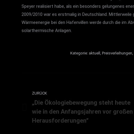
Speyer realisiert habe, als ein besonders gelungenes en
2009/2010 war es erstmalig in Deutschland. Mittlerweile g
Wärmeenergie bei den Hafenvillen werde durch die im A
solarthermische Anlagen.
Kategorie:
aktuell
,
Preisverleihungen
,
Kommentarnavigation
ZURÜCK
„Die Ökologiebewegung steht heute
wie in den Anfangsjahren vor großen
Vorheriger
Beitrag:
Herausforderungen“