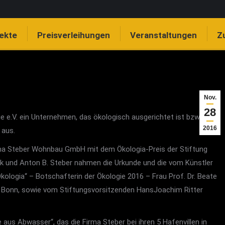
Leitbild
aktuell
Projekte
Preisverleihungen
jekte
Preisverleihungen
Veranstaltungen
Z
Zustiften / Spenden
Nov.
28
ie e.V. ein Unternehmen, das ökologisch ausgerichtet ist bzw.
2016
 aus.
rma Steber Wohnbau GmbH mit dem Ökologia-Preis der Stiftung
rk und Anton B. Steber nahmen die Urkunde und die vom Künstler
kologia“ – Botschafterin der Ökologie 2016 – Frau Prof. Dr. Beate
n Bonn, sowie vom Stiftungsvorsitzenden HansJoachim Ritter
 aus Abwasser“, das die Firma Steber bei ihren 5 Hafenvillen in