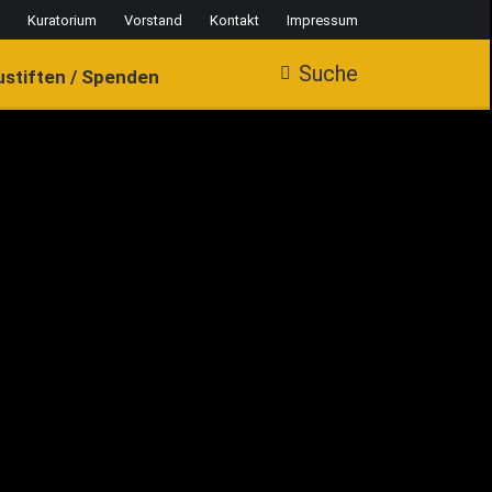
Kuratorium
Vorstand
Kontakt
Impressum
Veranstaltungen
Suche
Search:
Suche
Search:
ustiften / Spenden