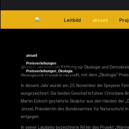
Leitbild
aktuell
Pro
aktuell
Preisverleihungen
Jährlich zeichnet die Stiftung rür Ökologie und Demokrat
Preisverleihungen_Ökologia
ökologische Produkte herstellt, mit dem „Ökologia“-Preis
In diesem Jahr wurde am 25. November die Speyerer Fi
ausgezeichnet. Die beiden Geschäftsführer Christiane B
Martin Eckrich gestaltete Skulptur aus den Händen der „Ö
Jessel, Präsidentin des Bundesamtes für Naturschutz i
entgegen.
In seiner Laudatio bezeichnete Ritter das Projekt „Wärme