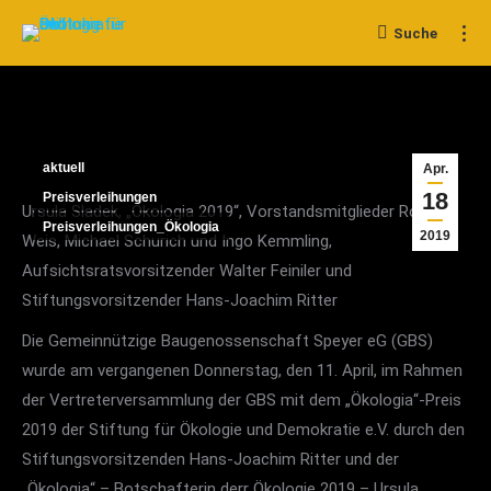
Suche
Search:
aktuell
Apr.
18
Preisverleihungen
Ursula Sladek, „Ökologia 2019“, Vorstandsmitglieder Rolf S.
Preisverleihungen_Ökologia
2019
Weis, Michael Schurich und Ingo Kemmling,
Aufsichtsratsvorsitzender Walter Feiniler und
Stiftungsvorsitzender Hans-Joachim Ritter
Die Gemeinnützige Baugenossenschaft Speyer eG (GBS)
wurde am vergangenen Donnerstag, den 11. April, im Rahmen
der Vertreterversammlung der GBS mit dem „Ökologia“-Preis
2019 der Stiftung für Ökologie und Demokratie e.V. durch den
Stiftungsvorsitzenden Hans-Joachim Ritter und der
„Ökologia“ – Botschafterin derr Ökologie 2019 – Ursula