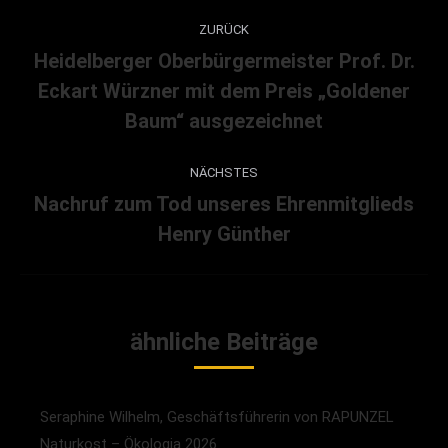
Kommentarnavigation
ZURÜCK
Heidelberger Oberbürgermeister Prof. Dr.
Eckart Würzner mit dem Preis „Goldener
Vorheriger
Beitrag:
Baum“ ausgezeichnet
NÄCHSTES
Nachruf zum Tod unseres Ehrenmitglieds
Nächster
Henry Günther
Beitrag:
ähnliche Beiträge
Seraphine Wilhelm, Geschäftsführerin von RAPUNZEL
Naturkost – Ökologia 2026