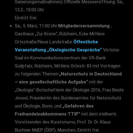
Sanierungsmaßnahmen) Offizielle Messeeröffnung: Sa.,
13.2., 10:00 Uhr
Eintritt frei
Sa., 5. März, 11:00 Uhr:
Mitgliederversammlung
,
Gasthaus „Zur Krone“, Rülzheim, Ecke Mittlere
Ortsstraße/Neue Landstraße
Öffentliche
Veranstaltung „Ökologische Gespräche“
Victoria-
Saal im Kommunikationszentrum der VR-Bank
Südpfalz, Rülzheim, Mittlere Ortsstr. 83 mit Vorträgen
zu folgenden Themen:
„Naturschutz in Deutschland
– eine gesellschaftliche Aufgabe“
mit der
„Ökologia“-Botschafterin der Ökologie 2016, Frau Beate
Jessel, Präsidentin des Bundesamtes für Naturschutz
und Ökologie, Bonn, und
„Gefahren des
Freihandelsabkommens TTIP“
mit dem stellvertr.
Vorsitzenden des Kuratoriums, Prof. Dr. Dr. Klaus
Buchner MdEP (ÖDP), München, Eintritt frei