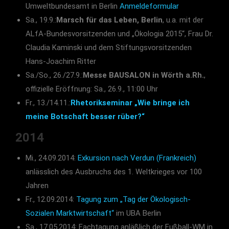
Umweltbundesamt in Berlin
Anmeldeformular
Sa., 19.9.:
Marsch für das Leben, Berlin
, u.a. mit der
ALfA-Bundesvorsitzenden und „Ökologia 2015“, Frau Dr.
Claudia Kaminski und dem Stiftungsvorsitzenden
Hans-Joachim Ritter
Sa./So., 26./27.9.:
Messe BAUSALON in Wörth a.Rh.
,
offizielle Eröffnung: Sa., 26.9., 11:00 Uhr
Fr., 13./14.11.:
Rhetorikseminar „Wie bringe ich
meine Botschaft besser rüber?“
2014
Mi., 24.09.2014:
Exkursion nach Verdun (Frankreich)
anlässlich des Ausbruchs des 1. Weltkrieges vor 100
Jahren
Fr., 12.09.2014:
Tagung zum „Tag der Ökologisch-
Sozialen Marktwirtschaft“
im UBA Berlin
Sa., 17.05.2014: Fachtagung anläßlich der Fußball-WM in