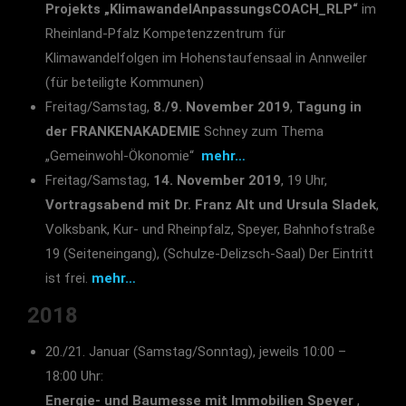
Projekts „KlimawandelAnpassungsCOACH_RLP“
im
Rheinland-Pfalz Kompetenzzentrum für
Klimawandelfolgen im Hohenstaufensaal in Annweiler
(für beteiligte Kommunen)
Freitag/Samstag,
8./9. November 2019
,
Tagung in
der FRANKENAKADEMIE
Schney zum Thema
„Gemeinwohl-Ökonomie“
mehr…
Freitag/Samstag,
14. November 2019
, 19 Uhr,
Vortragsabend mit Dr. Franz Alt und Ursula Sladek
,
Volksbank, Kur- und Rheinpfalz, Speyer, Bahnhofstraße
19 (Seiteneingang), (Schulze-Delizsch-Saal) Der Eintritt
ist frei.
mehr…
2018
20./21. Januar (Samstag/Sonntag), jeweils 10:00 –
18:00 Uhr:
Energie- und Baumesse mit Immobilien Speyer
,