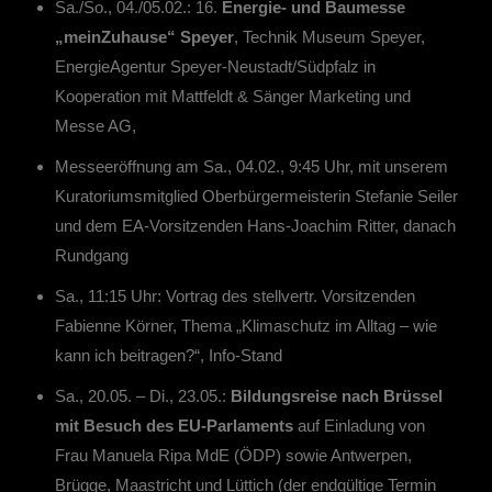
Sa./So., 04./05.02.: 16.
Energie- und Baumesse
„meinZuhause“ Speyer
, Technik Museum Speyer,
EnergieAgentur Speyer-Neustadt/Südpfalz in
Kooperation mit Mattfeldt & Sänger Marketing und
Messe AG,
Messeeröffnung am Sa., 04.02., 9:45 Uhr, mit unserem
Kuratoriumsmitglied Oberbürgermeisterin Stefanie Seiler
und dem EA-Vorsitzenden Hans-Joachim Ritter, danach
Rundgang
Sa., 11:15 Uhr: Vortrag des stellvertr. Vorsitzenden
Fabienne Körner, Thema „Klimaschutz im Alltag – wie
kann ich beitragen?“, Info-Stand
Sa., 20.05. – Di., 23.05.:
Bildungsreise nach Brüssel
mit Besuch des EU-Parlaments
auf Einladung von
Frau Manuela Ripa MdE (ÖDP) sowie Antwerpen,
Brügge, Maastricht und Lüttich (der endgültige Termin