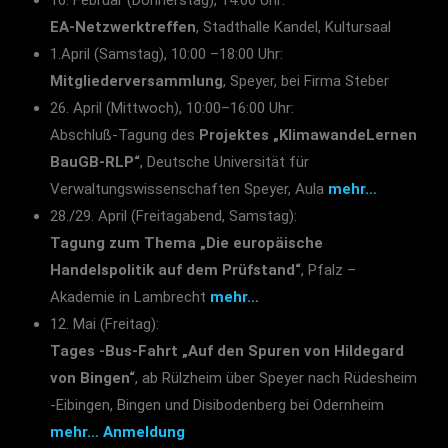
16. Februar (Donnerstag), 14:00 Uhr:
EA-Netzwerktreffen
, Stadthalle Kandel, Kultursaal
1.April (Samstag), 10:00 –18:00 Uhr:
Mitgliederversammlung
, Speyer, bei Firma Steber
26. April (Mittwoch), 10:00–16:00 Uhr:
Abschluß-Tagung des
Projektes „KlimawandeLernen
BauGB-RLP“
, Deutsche Universität für
Verwaltungswissenschaften Speyer, Aula
mehr…
28./29. April (Freitagabend, Samstag):
Tagung zum Thema „Die europäische
Handelspolitik auf dem Prüfstand“
, Pfalz –
Akademie in Lambrecht
mehr…
12. Mai (Freitag):
Tages -Bus-Fahrt „Auf den Spuren von Hildegard
von Bingen“
, ab Rülzheim über Speyer nach Rüdesheim
-Eibingen, Bingen und Disibodenberg bei Odernheim
mehr…
Anmeldung