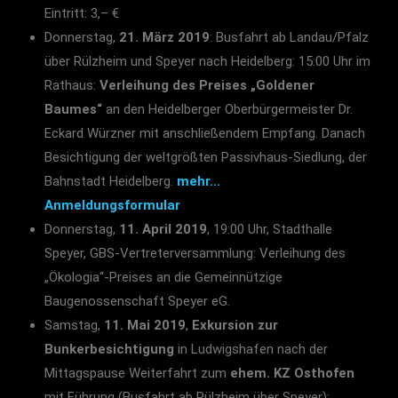
Eintritt: 3,– €
Donnerstag,
21. März 2019
: Busfahrt ab Landau/Pfalz
über Rülzheim und Speyer nach Heidelberg: 15:00 Uhr im
Rathaus:
Verleihung des Preises „Goldener
Baumes“
an den Heidelberger Oberbürgermeister Dr.
Eckard Würzner mit anschließendem Empfang. Danach
Besichtigung der weltgrößten Passivhaus-Siedlung, der
Bahnstadt Heidelberg.
mehr…
Anmeldungsformular
Donnerstag,
11. April 2019
, 19:00 Uhr, Stadthalle
Speyer, GBS-Vertreterversammlung: Verleihung des
„Ökologia“-Preises an die Gemeinnützige
Baugenossenschaft Speyer eG.
Samstag,
11. Mai 2019
,
Exkursion zur
Bunkerbesichtigung
in Ludwigshafen nach der
Mittagspause Weiterfahrt zum
ehem. KZ Osthofen
mit Führung (Busfahrt ab Rülzheim über Speyer);