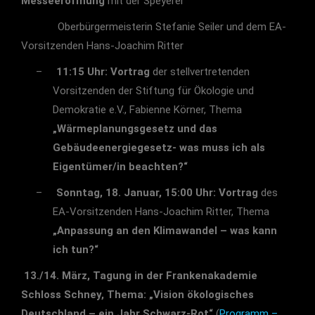
Messeeröffnung
mit der Speyerer
Oberbürgermeisterin Stefanie Seiler und dem EA-
Vorsitzenden Hans-Joachim Ritter
–
11:15 Uhr: Vortrag
der stellvertretenden
Vorsitzenden der Stiftung für Ökologie und
Demokratie e.V., Fabienne Körner, Thema
„Wärmeplanungsgesetz und das
Gebäudeenergiegesetz- was muss ich als
Eigentümer/in beachten?“
–
Sonntag, 18. Januar, 15:00 Uhr: Vortrag
des
EA-Vorsitzenden Hans-Joachim Ritter, Thema
„Anpassung an den Klimawandel – was kann
ich tun?“
13./14. März, Tagung in der Frankenakademie
Schloss Schney, Thema: „Vision ökologisches
Deutschland – ein Jahr Schwarz-Rot“
(
Programm –