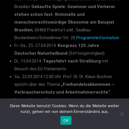
Brasilien
Gekaufte Spiele: Gewinner und Verlierer
stehen schon fest. Kriminelle und
menschenrechtswürdige Ökonomie am Beispiel
Brasilien
, 60468 Frankfurt a.M., Saalbau
Bockenheim/Schwähmer Str. 28
Programminformation
Fr.-Sa., 25.-27.04.2014:
Kongress 125 Jahre
Deutscher Naturheilbund
(Stiftungsmitglied)
Di., 15.04.2014:
Tagesfahrt nach Straßburg
mit
Besuch des EU-Parlaments
Sa., 22.03.2014 12:00 Uhr: Prof. Dr. Dr. Klaus Buchner
spricht über das Thema
„Freihandelsabkommen –
Verbraucherschutz und Arbeitnehmerrechte“
,
Speyer, Domhof-Brauerei
Diese Website benutzt Cookies. Wenn du die Website weiter
Sa., 22.03.2014 12:00 Uhr:
Mitgliederversammlung
,
nutzt, gehen wir von deinem Einverständnis aus.
Speyer, Domhof-Brauerei
OK
Mo., 20.01.2014:
Neujahresempfang
der und unserer