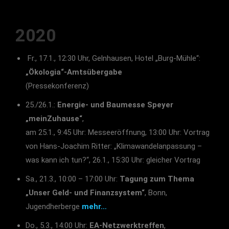
2020
Fr., 17.1., 12:30 Uhr, Gelnhausen, Hotel „Burg-Mühle“:
„Ökologia“-Amtsübergabe
(Pressekonferenz)
25./26.1.:
Energie- und Baumesse Speyer
„meinZuhause“
,
am 25.1., 9:45 Uhr: Messeeröffnung, 13:00 Uhr: Vortrag
von Hans-Joachim Ritter: „Klimawandelanpassung –
was kann ich tun?“, 26.1., 15:30 Uhr: gleicher Vortrag
Sa., 21.3., 10:00 – 17:00 Uhr:
Tagung zum Thema
„Unser Geld- und Finanzsystem“
, Bonn,
Jugendherberge
mehr…
Do., 5.3., 14:00 Uhr:
EA-Netzwerktreffen
,