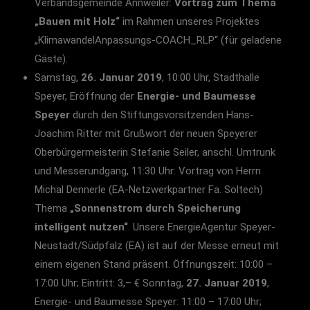
Verbandsgemeinde Annweiler:
Vortrag zum Thema
„Bauen mit Holz“
im Rahmen unseres Projektes
„KlimawandelAnpassungs-COACH_RLP“ (für geladene
Gäste).
Samstag,
26. Januar 2019
, 10:00 Uhr, Stadthalle
Speyer, Eröffnung der
Energie- und
Baumesse
Speyer
durch den Stiftungsvorsitzenden Hans-
Joachim Ritter mit Grußwort der neuen Speyerer
Oberbürgermeisterin Stefanie Seiler, anschl. Umtrunk
und Messerundgang, 11:30 Uhr: Vortrag von Herrn
Michal Dennerle (EA-Netzwerkpartner Fa. Soltech)
Thema
„Sonnenstrom durch Speicherung
intelligent nutzen“
. Unsere EnergieAgentur Speyer-
Neustadt/Südpfalz (EA) ist auf der Messe erneut mit
einem eigenen Stand präsent. Öffnungszeit: 10:00 –
17:00 Uhr; Eintritt: 3,– € Sonntag,
27. Januar 2019
,
Energie- und Baumesse Speyer: 11:00 – 17:00 Uhr;