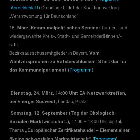
Anmeldeblatt
) Grundlage bildet der Koalitionsvertrag
„Verantwortung für Deutschland“
1
5. März, Kommunalpolitisches Seminar
für neu- und
wiedergewählte Kreis-, Stadt- und Gemeinderätinnen/-
räte,
Bezirksausschussmitglieder in Bayern,
Vom
Wahlversprechen zu Ratsbeschlüssen: Startklar für
das Kommunalparlament (
Programm
)
Dienstag, 24. März, 14:00 Uhr: EA-Netzwerktreffen,
bei Energie Südwest,
Landau, Pfalz
Samstag, 12. September (Tag der Ökologisch-
Sozialen Marktwirtschaft),
14:00 – 18:00 Uhr, digital,
Thema
„Europäischer Zertifikatehandel – Element einer
ökologisch-sozialen Marktwirtschaft“ (
Programm
)