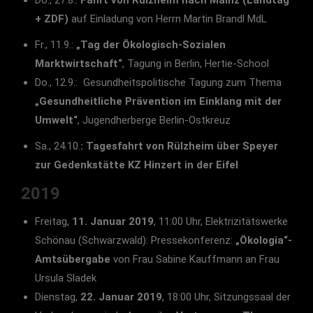
Do., 27.8.:
Fahrt von Rülzheim nach Mainz (Landtag
+ ZDF)
auf Einladung von Herrn Martin Brandl MdL
Fr., 11.9.:
„Tag der Ökologisch-Sozialen
Marktwirtschaft“
, Tagung in Berlin, Hertie-School
Do., 12.9.: Gesundheitspolitische Tagung zum Thema
„Gesundheitliche Prävention im Einklang mit der
Umwelt“
, Jugendherberge Berlin-Ostkreuz
Sa., 24.10.
: Tagesfahrt von Rülzheim über Speyer
zur Gedenkstätte KZ Hinzert in der Eifel
2019
Freitag,
11. Januar 2019
, 11:00 Uhr, Elektrizitätswerke
Schönau (Schwarzwald): Pressekonferenz:
„Ökologia“-
Amtsübergabe
von Frau Sabine Kauffmann an Frau
Ursula Sladek
Dienstag,
22. Januar 2019
, 18:00 Uhr, Sitzungssaal der