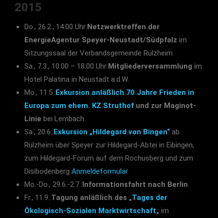
2015
Do., 26.2., 14:00 Uhr:
Netzwerktreffen der
EnergieAgentur Speyer-Neustadt/Südpfalz
im
Sitzungssaal der Verbandsgemeinde Rülzheim
Sa., 7.3., 10:00 – 18:00 Uhr:
Mitgliederversammlung
im
Hotel Palatina in Neustadt a.d.W.
Mo., 11.5.:
Exkursion anläßlich 70 Jahre Frieden in
Europa zum ehem. KZ Struthof
und zur Maginot-
Linie
bei Lembach
Sa., 20.6.:
Exkursion „Hildegard von Bingen“
ab
Rülzheim über Speyer zur Hildegard-Abtei in Eibingen,
zum Hildegard-Forum auf dem Rochusberg und zum
Disibodenberg
Anmeldeformular
Mo.-Do., 29.6.-2.7.:
Informationsfahrt nach Berlin
Fr., 11.9.:
Tagung anläßlich des „
Tages der
Ökologisch-Sozialen Marktwirtschaft
„
im