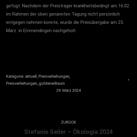
gefügt. Nachdem der Preisträger krankheitsbedingt am 16.02.
im Rahmen der oben genannten Tagung nicht persönlich
entgegen nehmen konnte, wurde die Preisübergabe am 25.
März in Emmendingen nachgeholt.
Kategorie:
aktuell
,
Preisverleihungen
,
Preisverleihungen_goldenerBaum
29. März 2024
Kommentarnavigation
ZURÜCK
Stefanie Seiler – Ökologia 2024
Vorheriger