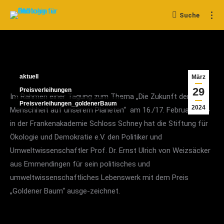
Suche
Search:
aktuell
März
29
Preisverleihungen
Im Rahmen einer Tagung zum Thema „Die Zukunft der
Preisverleihungen_goldenerBaum
2024
Menschheit auf unserem Planeten“ am 16./17. Februar 2024
in der Frankenakademie Schloss Schney hat die Stiftung für
Ökologie und Demokratie e.V. den Politiker und
Umweltwissenschaftler Prof. Dr. Ernst Ulrich von Weizsäcker
aus Emmendingen für sein politisches und
umweltwissenschaftliches Lebenswerk mit dem Preis
„Goldener Baum“ ausge-zeichnet.