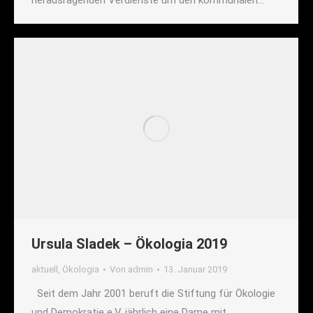
herausragenden Verdienste um den kommunalen…
Ursula Sladek – Ökologia 2019
aktuell
,
Ökologia
Von
admin
13. Januar 2019
Seit dem Jahr 2001 beruft die Stiftung für Ökologie
und Demokratie e.V. jährlich eine Dame mit