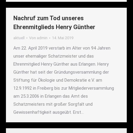
Nachruf zum Tod unseres
Ehrenmitglieds Henry Günther
aktuell
Von
admin
14. Mai 2019
Am 22. April 2019 verstarb im Alter von 94 Jahren
unser ehemaliger Schatzmeister und das
Ehrenmitglied Henry Günther aus Erlangen. Henry
Günther hat seit der Gründungsversammlung der
Stiftung für Ökologie und Demokratie e.V. am
12.9.1992 in Freiberg bis zur Mitgliederversammlung
am 25.3.2006 in Erlangen das Amt des
Schatzmeisters mit großer Sorgfalt und
Gewissenhaftigkeit ausgeübt. Erst…