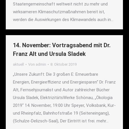
Staatengemeinschaft weltweit nicht zu mehr und
wirksameren Klimaschutzmaßnahmen bereit ist,
werden die Auswirkungen des Klimawandels auch in…
14. November: Vortragsabend mit Dr.
Franz Alt und Ursula Sladek
aktuell
Von
admin
8. Oktober 2019
„Unsere Zukunft: Die 3 großen E: Erneuerbare
Energien, Energieeffizienz und Energiesparen“ Dr. Franz
Alt, Fernsehjournalist und Autor zahlreicher Bücher
Ursula Sladek, ElektrizitätsWerke Schönau, „Ökologia
2019“ 14. November, 19:00 Uhr Speyer, Volksbank, Kur-
und Rheinpfalz, Bahnhofstraße 19 (Seiteneingang),
(Schulze-Delizsch-Saal), Der Eintritt ist frei. mehr…