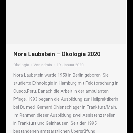
Nora Laubstein – Ökologia 2020
Ökologia
Von
admin
19. Januar 2020
Nora Laubstein wurde 1958 in Berlin geboren. Sie
studierte Ethnologie in Hamburg mit Feldforschung in
Cusco,Peru. Danach die Arbeit in der ambulanten
Pflege. 1993 begann die Ausbildung zur Heilpraktikerin
bei Dr. med. Gerhard Ohlenschläger in Frankfurt/Main.
Im Rahmen dieser Ausbildung zwei Assistenzstellen
in Frankfurt und Gelnhausen. Seit der 1995
bestandenen amtsärztlichen Überprüfung