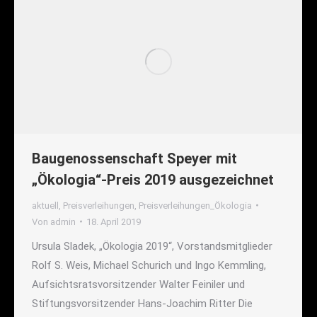
Baugenossenschaft Speyer mit
„Ökologia“-Preis 2019 ausgezeichnet
aktuell
,
Preisverleihungen
,
Preisverleihungen_Ökologia
Von
admin
18. April 2019
Ursula Sladek, „Ökologia 2019“, Vorstandsmitglieder
Rolf S. Weis, Michael Schurich und Ingo Kemmling,
Aufsichtsratsvorsitzender Walter Feiniler und
Stiftungsvorsitzender Hans-Joachim Ritter Die