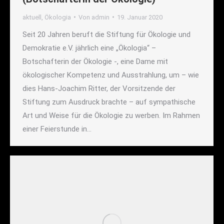
aktuell
,
Ökologia
Von
admin
19. Januar 2020
Seit 20 Jahren beruft die Stiftung für Ökologie und
Demokratie e.V. jährlich eine „Ökologia“ –
Botschafterin der Ökologie -, eine Dame mit
ökologischer Kompetenz und Ausstrahlung, um – wie
dies Hans-Joachim Ritter, der Vorsitzende der
Stiftung zum Ausdruck brachte – auf sympathische
Art und Weise für die Ökologie zu werben. Im Rahmen
einer Feierstunde in…