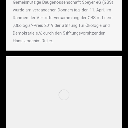
Gemeinnützige Baugenossenschaft Speyer eG (GBS)
wurde am vergangenen Donnerstag, den 11. April, im
Rahmen der Vertreterversammlung der GBS mit dem
„Ökologia“-Preis 2019 der Stiftung für Ökologie und
Demokratie e.V. durch den Stiftungsvorsitzenden
Hans-Joachim Ritter…