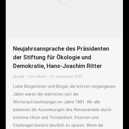
Neujahrsansprache des Präsidenten
der Stiftung für Ökologie und
Demokratie, Hans-Joachim Ritter
aktuell
Von
admin
31. Dezember 2019
Liebe Bürgerinnen und Bürger, die letzten vergangenen
Jahre waren die wärmsten seit der
Wetteraufzeichnungen im Jahre 1881. Wir alle
bekamen die Auswirkungen des Klimawandels durch
extreme Hitze und Trockenheit, Stürmen und
Starkregen bereits deutlich zu spüren. Wenn die