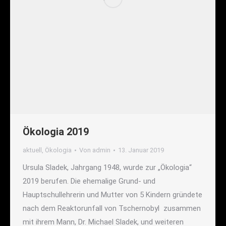
Ökologia 2019
aktuell
,
Ökologia
Von
admin
13. Januar 2019
Ursula Sladek, Jahrgang 1948, wurde zur „Ökologia“
2019 berufen. Die ehemalige Grund- und
Hauptschullehrerin und Mutter von 5 Kindern gründete
nach dem Reaktorunfall von Tschernobyl zusammen
mit ihrem Mann, Dr. Michael Sladek, und weiteren