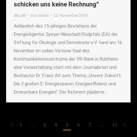
schicken uns keine Rechnung“
aktuell
Von
admin
22. November 2018
Anlässlich des 15-jährigen Bestehens der
EnergieAgentur Speyer-Neustadt/Südpfalz (EA) der
Stiftung für Ökologie und Demokratie e.V. fand am 16.
November im vollen Victoria-Saal des
Kommunikationszentrums der VR-Bank in Rülzheim
eine Veranstaltung statt mit dem Journalisten und
Buchautor Dr. Franz Alt zum Thema „Unsere Zukunft:
Die 3 großen E: Energiesparen, Energieeffizienz und
Erneuerbare Energien“. Der Referent plädierte…
1
…
3
4
5
6
7
…
11