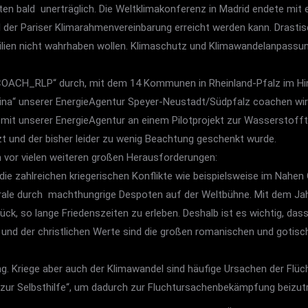
ten bald unerträglich. Die Weltklimakonferenz in Madrid endete mi
l der Pariser Klimarahmenvereinbarung erreicht werden kann. Drasti
lien nicht wahrhaben wollen. Klimaschutz und Klimawandelanpassun
COACH_RLP“ durch, mit dem 14 Kommunen in Rheinland-Pfalz im Hin
ina“ unserer EnergieAgentur Speyer-Neustadt/Südpfalz coachen wi
 mit unserer EnergieAgentur an einem Pilotprojekt zur Wasserstoffte
zt und der bisher leider zu wenig Beachtung geschenkt wurde.
vor vielen weiteren großen Herausforderungen:
 die zahlreichen kriegerischen Konflikte wie beispielsweise im Nahen 
rale durch machthungrige Despoten auf der Weltbühne. Mit dem Jahr
ück, so lange Friedenszeiten zu erleben. Deshalb ist es wichtig, dass 
s und der christlichen Werte sind die großen romanischen und gotis
ng. Kriege aber auch der Klimawandel sind häufige Ursachen der Flüc
fe zur Selbsthilfe“, um dadurch zur Fluchtursachenbekämpfung beizut