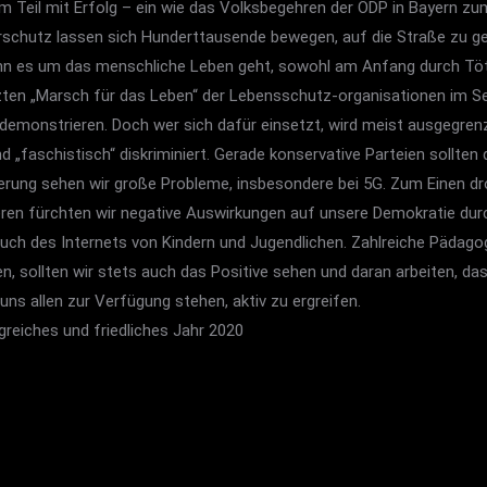
m Teil mit Erfolg – ein wie das Volksbegehren der ÖDP in Bayern zu
rschutz lassen sich Hunderttausende bewegen, auf die Straße zu geh
enn es um das menschliche Leben geht, sowohl am Anfang durch T
ten „Marsch für das Leben“ der Lebensschutz-organisationen im Sep
monstrieren. Doch wer sich dafür einsetzt, wird meist ausgegrenzt, 
nd „faschistisch“ diskriminiert. Gerade konservative Parteien sollten 
isierung sehen wir große Probleme, insbesondere bei 5G. Zum Einen
ren fürchten wir negative Auswirkungen auf unsere Demokratie dur
h des Internets von Kindern und Jugendlichen. Zahlreiche Pädagoge
 sollten wir stets auch das Positive sehen und daran arbeiten, dass
 uns allen zur Verfügung stehen, aktiv zu ergreifen.
greiches und friedliches Jahr 2020