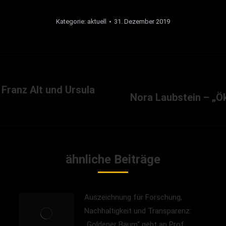
Kategorie:
aktuell
31. Dezember 2019
Franz Alt und Ursula
Nora Laubstein – „Ök
Nächster
Beitrag:
ähnliche Beiträge
Auszeichnung für Forschung,
Nachhaltigkeit und Transparenz:
„Goldener Baum“ geht an Prof.