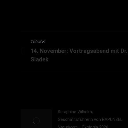
Kommentarnavigation
ZURÜCK
14. November: Vortragsabend mit Dr. 
Vorheriger
Sladek
Beitrag:
Seraphine Wilhelm,
Geschäftsführerin von RAPUNZEL
Naturkost – Ökologia 2026