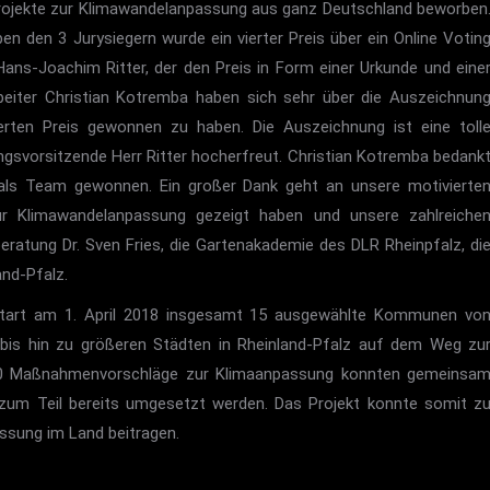
rojekte zur Klimawandelanpassung aus ganz Deutschland beworben
n den 3 Jurysiegern wurde ein vierter Preis über ein Online Votin
Hans-Joachim Ritter, der den Preis in Form einer Urkunde und eine
eiter Christian Kotremba haben sich sehr über die Auszeichnun
ierten Preis gewonnen zu haben. Die Auszeichnung ist eine toll
ungsvorsitzende Herr Ritter hocherfreut. Christian Kotremba bedank
s als Team gewonnen. Ein großer Dank geht an unsere motivierte
r Klimawandelanpassung gezeigt haben und unsere zahlreiche
beratung Dr. Sven Fries, die Gartenakademie des DLR Rheinpfalz, di
nd-Pfalz.
 Start am 1. April 2018 insgesamt 15 ausgewählte Kommunen vo
bis hin zu größeren Städten in Rheinland-Pfalz auf dem Weg zu
100 Maßnahmenvorschläge zur Klimaanpassung konnten gemeinsa
d zum Teil bereits umgesetzt werden. Das Projekt konnte somit z
ssung im Land beitragen.