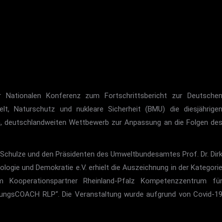
Nationalen Konferenz zum Fortschrittsbericht zur Deutsche
t, Naturschutz und nukleare Sicherheit (BMU) die diesjährige
n, deutschlandweiten Wettbewerb zur Anpassung an die Folgen de
 Schulze und den Präsidenten des Umweltbundesamtes Prof. Dr. Dir
kologie und Demokratie e.V. erhielt die Auszeichnung in der Kategori
m Kooperationspartner Rheinland-Pfalz Kompetenzzentrum fü
sungsCOACH RLP“. Die Veranstaltung wurde aufgrund von Covid-1