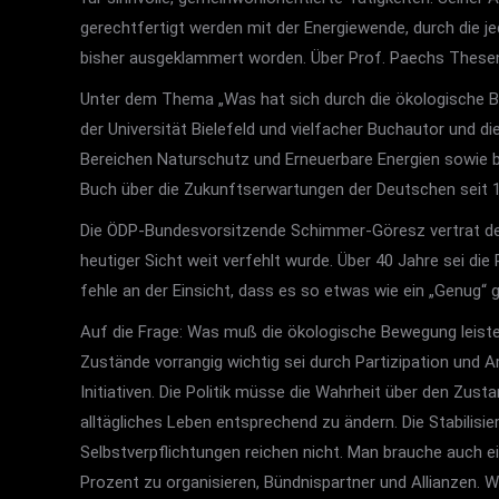
gerechtfertigt werden mit der Energiewende, durch die j
bisher ausgeklammert worden. Über Prof. Paechs Thesen 
Unter dem Thema „Was hat sich durch die ökologische Bew
der Universität Bielefeld und vielfacher Buchautor und
Bereichen Naturschutz und Erneuerbare Energien sowie be
Buch über die Zukunftserwartungen der Deutschen seit 1
Die ÖDP-Bundesvorsitzende Schimmer-Göresz vertrat den 
heutiger Sicht weit verfehlt wurde. Über 40 Jahre sei di
fehle an der Einsicht, dass es so etwas wie ein „Genug“
Auf die Frage: Was muß die ökologische Bewegung leist
Zustände vorrangig wichtig sei durch Partizipation und
Initiativen. Die Politik müsse die Wahrheit über den Zus
alltägliches Leben entsprechend zu ändern. Die Stabilis
Selbstverpflichtungen reichen nicht. Man brauche auch e
Prozent zu organisieren, Bündnispartner und Allianzen. W