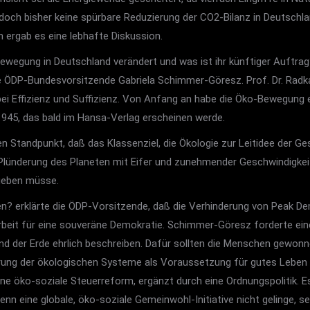
edoch bisher keine spürbare Reduzierung der CO2-Bilanz in Deutschla
ergab es eine lebhafte Diskussion.
egung in Deutschland verändert und was ist ihr künftiger Auftrag?“
 die ÖDP-Bundesvorsitzende Gabriela Schimmer-Göresz. Prof. Dr. Rad
i Effizienz und Suffizienz. Von Anfang an habe die Öko-Bewegung ei
945, das bald im Hansa-Verlag erscheinen werde.
Standpunkt, daß das Klassenziel, die Ökologie zur Leitidee der Ges
e Plünderung des Planeten mit Eifer und zunehmender Geschwindigkeit
 geben müsse.
en? erklärte die ÖDP-Vorsitzende, daß die Verhinderung von Peak 
 Arbeit für eine souveräne Demokratie. Schimmer-Göresz forderte e
tand der Erde ehrlich beschreiben. Dafür sollten die Menschen gewon
ierung der ökologischen Systeme als Voraussetzung für gutes Leben 
ine öko-soziale Steuerreform, ergänzt durch eine Ordnungspolitik. 
enn eine globale, öko-soziale Gemeinwohl-Initiative nicht gelinge, 