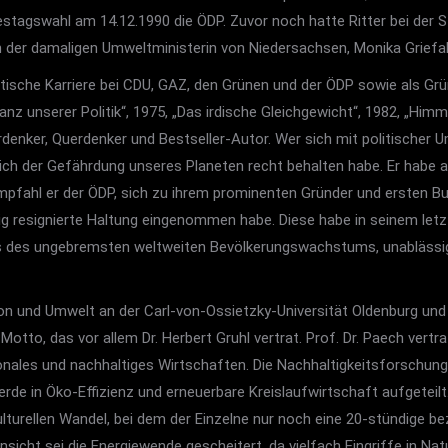
estagswahl am 14.12.1990 die ÖDP. Zuvor noch hatte Ritter bei der 
n der damaligen Umweltministerin von Niedersachsen, Monika Griefah
litische Karriere bei CDU, GAZ, den Grünen und der ÖDP sowie als G
nz unserer Politik“, 1975, „Das irdische Gleichgewicht“, 1982, „Himme
rdenker, Querdenker und Bestseller-Autor. Wer sich mit politische
chtlich der Gefährdung unseres Planeten recht behalten habe. Er hab
pfahl er der ÖDP, sich zu ihrem prominenten Gründer und ersten B
lig resignierte Haltung eingenommen habe. Diese habe in seinem letz
ts des ungebremsten weltweiten Bevölkerungswachstums, unablässig
tion und Umwelt an der Carl-von-Ossietzky-Universität Oldenburg un
otto, das vor allem Dr. Herbert Gruhl vertrat. Prof. Dr. Paech ver
ionales und nachhaltiges Wirtschaften. Die Nachhaltigkeitsforsch
in Öko-Effizienz und erneuerbare Kreislaufwirtschaft aufgeteilt. P
turellen Wandel, bei dem der Einzelne nur noch eine 20-stündige be
 Ansicht sei die Energiewende gescheitert, da vielfach Eingriffe in 