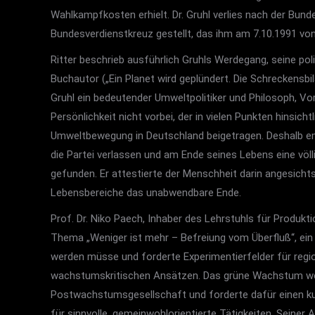
Wahlkampfkosten erhielt. Dr. Gruhl verlies nach der Bund
Bundesverdienstkreuz gestellt, das ihm am 7.10.1991 vo
Ritter beschrieb ausführlich Gruhls Werdegang, seine po
Buchautor („Ein Planet wird geplündert. Die Schreckensbila
Gruhl ein bedeutender Umweltpolitiker und Philosoph, Vo
Persönlichkeit nicht vorbei, der in vielen Punkten hinsi
Umweltbewegung in Deutschland beigetragen. Deshalb em
die Partei verlassen und am Ende seines Lebens eine völ
gefunden. Er attestierte der Menschheit darin angesich
Lebensbereiche das unabwendbare Ende.
Prof. Dr. Niko Paech, Inhaber des Lehrstuhls für Produk
Thema „Weniger ist mehr – Befreiung vom Überfluß“, ein M
werden müsse und forderte Experimentierfelder für reg
wachstumskritischen Ansätzen. Das grüne Wachstum werde 
Postwachstumsgesellschaft und forderte dafür einen kul
für sinnvolle, gemeinwohlorientierte Tätigkeiten. Seiner