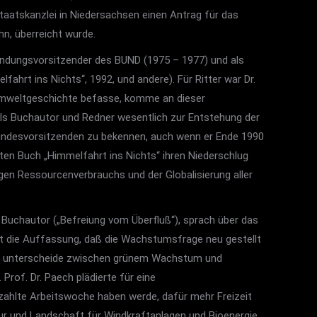
Staatskanzlei in Niedersachsen einen Antrag für das
n, überreicht wurde.
ründungsvorsitzender des BUND (1975 – 1977) und als
lfahrt ins Nichts“, 1992, und andere). Für Ritter war Dr.
r Umweltgeschichte befasse, komme an dieser
e als Buchautor und Redner wesentlich zur Entstehung der
undesvorsitzenden zu bekennen, auch wenn er Ende 1990
ten Buch „Himmelfahrt ins Nichts“ ihren Niederschlug
en Ressourcenverbrauchs und der Globalisierung aller
d Buchautor („Befreiung vom Überfluß“), sprach über das
trat die Auffassung, daß die Wachstumsfrage neu gestellt
ung unterscheide zwischen grünem Wachstum und
rof. Dr. Paech plädierte für eine
zahlte Arbeitswoche haben werde, dafür mehr Freizeit
Natur und Landschaft für Windkraftanlagen und Bioenergie