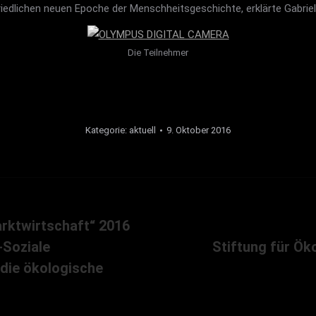
friedlichen neuen Epoche der Menschheitsgeschichte, erklärte Gabri
Die Teilnehmer
Kategorie:
aktuell
9. Oktober 2016
rktwirtschaft“ 2016
-Soziale
Stiftung für Ök
Nächster
 die ökologische
Beitrag: