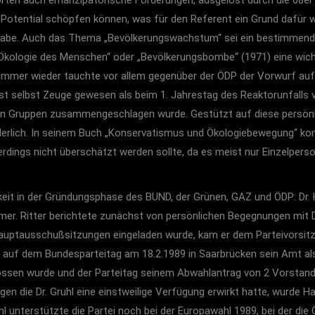
ten auch emanzipatorische Forderungen, ausgelöst durch die 68er 
 Potential schöpfen können, was für den Referent ein Grund dafür w
lt habe. Auch das Thema „Bevölkerungswachstum“ sei ein bestimmen
kologie des Menschen“ oder „Bevölkerungsbombe“ (1971) eine wichti
 Immer wieder tauchte vor allem gegenüber der ÖDP der Vorwurf au
Wüst selbst Zeuge gewesen als beim 1. Jahrestag des Reaktorunfall
ken Gruppen zusammengeschlagen wurde. Gestützt auf diese persönli
derlich. In seinem Buch „Konservatismus und Ökologiebewegung“ ko
lerdings nicht überschätzt werden sollte, da es meist nur Einzelpe
eit in der Gründungsphase des BUND, der Grünen, GAZ und ÖDP: Dr. H
r. Ritter berichtete zunächst von persönlichen Begegnungen mit Dr. 
uptausschußsitzungen eingeladen wurde, kam er dem Parteivorsitze
hl auf dem Bundesparteitag am 18.2.1989 in Saarbrücken sein Amt a
ssen wurde und der Parteitag seinem Abwahlantrag von 2 Vorstandsm
n die Dr. Gruhl eine einstweilige Verfügung erwirkt hatte, wurde H
unterstützte die Partei noch bei der Europawahl 1989, bei der di