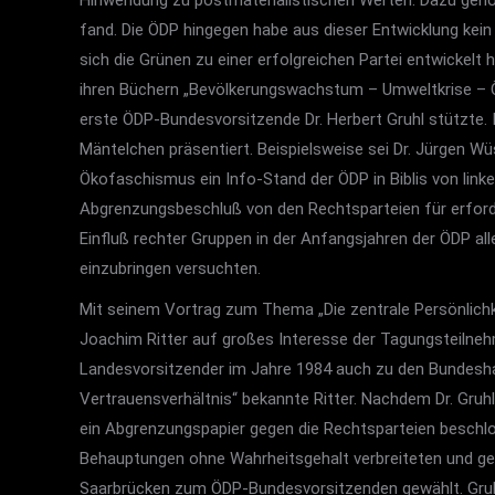
Hinwendung zu postmaterialistischen Werten. Dazu gehör
fand. Die ÖDP hingegen habe aus dieser Entwicklung kein
sich die Grünen zu einer erfolgreichen Partei entwicke
ihren Büchern „Bevölkerungswachstum – Umweltkrise – Ö
erste ÖDP-Bundesvorsitzende Dr. Herbert Gruhl stützte.
Mäntelchen präsentiert. Beispielsweise sei Dr. Jürgen 
Ökofaschismus ein Info-Stand der ÖDP in Biblis von lin
Abgrenzungsbeschluß von den Rechtsparteien für erfor
Einfluß rechter Gruppen in der Anfangsjahren der ÖDP al
einzubringen versuchten.
Mit seinem Vortrag zum Thema „Die zentrale Persönlichk
Joachim Ritter auf großes Interesse der Tagungsteilnehme
Landesvorsitzender im Jahre 1984 auch zu den Bundesha
Vertrauensverhältnis“ bekannte Ritter. Nachdem Dr. Gru
ein Abgrenzungspapier gegen die Rechtsparteien beschlo
Behauptungen ohne Wahrheitsgehalt verbreiteten und gege
Saarbrücken zum ÖDP-Bundesvorsitzenden gewählt. Gruhl 