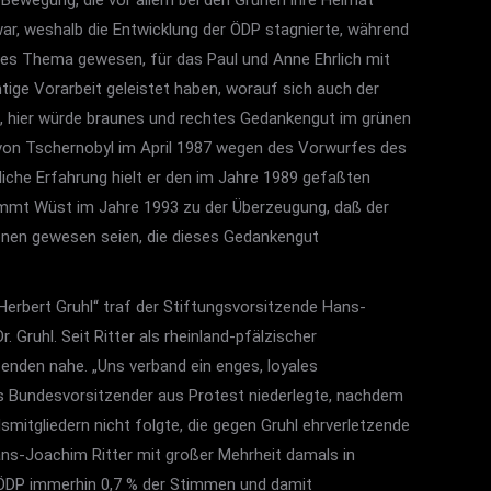
Bewegung, die vor allem bei den Grünen ihre Heimat
ar, weshalb die Entwicklung der ÖDP stagnierte, während
des Thema gewesen, für das Paul und Anne Ehrlich mit
ge Vorarbeit geleistet haben, worauf sich auch der
f, hier würde braunes und rechtes Gedankengut im grünen
s von Tschernobyl im April 1987 wegen des Vorwurfes des
che Erfahrung hielt er den im Jahre 1989 gefaßten
mmt Wüst im Jahre 1993 zu der Überzeugung, daß der
rsonen gewesen seien, die dieses Gedankengut
erbert Gruhl“ traf der Stiftungsvorsitzende Hans-
Gruhl. Seit Ritter als rheinland-pfälzischer
nden nahe. „Uns verband ein enges, loyales
ls Bundesvorsitzender aus Protest niederlegte, nachdem
itgliedern nicht folgte, die gegen Gruhl ehrverletzende
ans-Joachim Ritter mit großer Mehrheit damals in
e ÖDP immerhin 0,7 % der Stimmen und damit