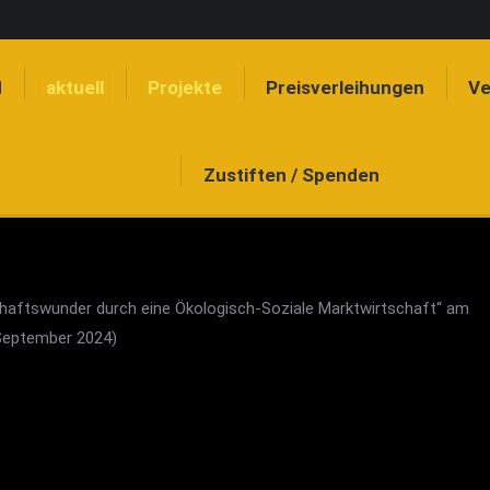
Leitbild
aktuell
Projekte
Preisverleihungen
d
aktuell
Projekte
Preisverleihungen
Ve
Zustiften / Spenden
Zustiften / Spenden
haftswunder durch eine Ökologisch-Soziale Marktwirtschaft“ am
 September 2024)