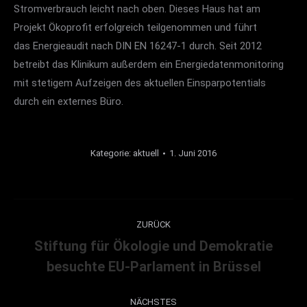
Stromverbrauch leicht nach oben. Dieses Haus hat am
Projekt Ökoprofit erfolgreich teilgenommen und führt
das Energieaudit nach DIN EN 16247-1 durch. Seit 2012
betreibt das Klinikum außerdem ein Energiedatenmonitoring
mit stetigem Aufzeigen des aktuellen Einsparpotentials
durch ein externes Büro.
Kategorie:
aktuell
1. Juni 2016
Kommentarnavigation
ZURÜCK
Stiftung für Ökologie und Demokratie
Vorheriger
besuchte EU-Parlament in Brüssel
Beitrag:
NÄCHSTES